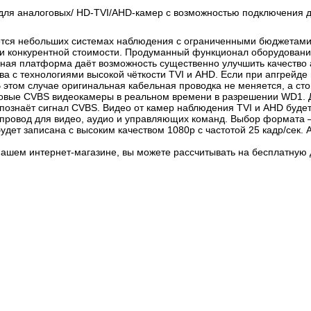
 для аналоговых/ HD-TVI/AHD-камер с возможностью подключения 
ся небольших системах наблюдения с ограниченными бюджетами. Т
и конкурентной стоимости. Продуманный функционал оборудования
ая платформа даёт возможность существенно улучшить качество 
 с технологиями высокой чёткости TVI и AHD. Если при апгрейде 
 этом случае оригинальная кабельная проводка не меняется, а ст
говые CVBS видеокамеры в реальном времени в разрешении WD1. 
познаёт сигнал CVBS. Видео от камер наблюдения TVI и AHD будет
 провод для видео, аудио и управляющих команд. Выбор формата 
удет записана с высоким качеством 1080p с частотой 25 кадр/сек.
ашем интернет-магазине, вы можете рассчитывать на бесплатную 