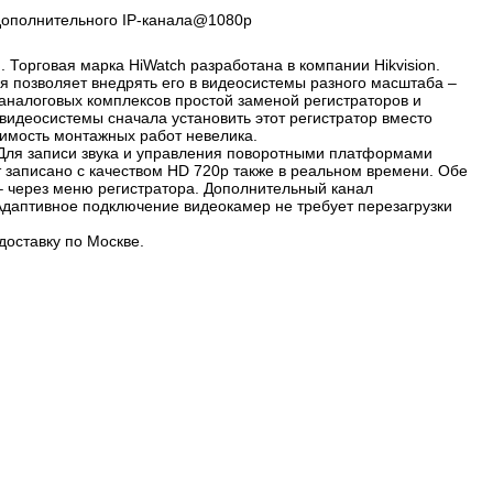
дополнительного IP-канала@1080p
орговая марка HiWatch разработана в компании Hikvision.
 позволяет внедрять его в видеосистемы разного масштаба –
аналоговых комплексов простой заменой регистраторов и
видеосистемы сначала установить этот регистратор вместо
оимость монтажных работ невелика.
Для записи звука и управления поворотными платформами
 записано с качеством HD 720р также в реальном времени. Обе
– через меню регистратора. Дополнительный канал
 Адаптивное подключение видеокамер не требует перезагрузки
доставку по Москве.