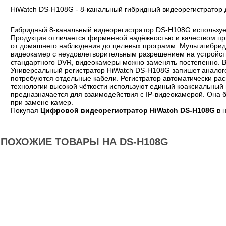
HiWatch DS-H108G - 8-канальный гибридный видеорегистратор
Гибридный 8-канальный видеорегистратор DS-H108G использует
Продукция отличается фирменной надёжностью и качеством пр
от домашнего наблюдения до целевых программ. Мультигибридн
видеокамер с неудовлетворительным разрешением на устройства
стандартного DVR, видеокамеры можно заменять постепенно. В
Универсальный регистратор HiWatch DS-H108G запишет анало
потребуются отдельные кабели. Регистратор автоматически рас
технологии высокой чёткости используют единый коаксиальный
предназначается для взаимодействия с IP-видеокамерой. Она б
при замене камер.
Покупая
Цифровой видеорегистратор HiWatch DS-H108G
в н
ПОХОЖИЕ ТОВАРЫ НА DS-H108G