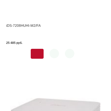
iDS-7208HUHI-M2/FA
25 485 pуб.