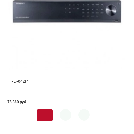
HRD-842P
73 860 pуб.