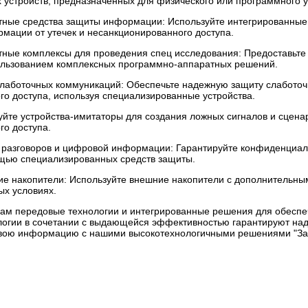
 устройств, предназначенных для физического или программного
ные средства защиты информации: Используйте интегрированные
мации от утечек и несанкционированного доступа.
ные комплексы для проведения спец исследования: Предоставьте
ользованием комплексных программно-аппаратных решений.
слаботочных коммуникаций: Обеспечьте надежную защиту слабото
о доступа, используя специализированные устройства.
йте устройства-имитаторы для создания ложных сигналов и сценар
го доступа.
разговоров и цифровой информации: Гарантируйте конфиденциал
ью специализированных средств защиты.
 накопители: Используйте внешние накопители с дополнительн
ых условиях.
ам передовые технологии и интегрированные решения для обесп
огии в сочетании с выдающейся эффективностью гарантируют над
свою информацию с нашими высокотехнологичными решениями "За