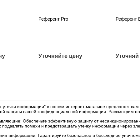
Референт Pro
Референт E
ну
Уточняйте цену
Уточняй
т утечки информации" в нашем интернет-магазине предлагает вам
ой защиты вашей конфиденциальной информации. Рассмотрим под
вляющие: Обеспечьте эффективную защиту от несанкционирован
х подавлять помехи и предотвращать утечку информации через эл
ения информации: Гарантируйте безопасное и бесследное уничто