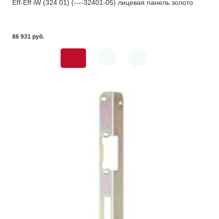
Eff-Eff iW (324 01) (----32401-05) лицевая панель золото
86 931 pуб.