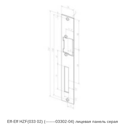
Eff-Eff HZF(033 02) (-------03302-04) лицевая панель серая