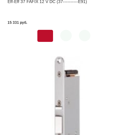
Eff-Eff 37 FAFIX 12 V DC (37----------E91)
15 331 pуб.