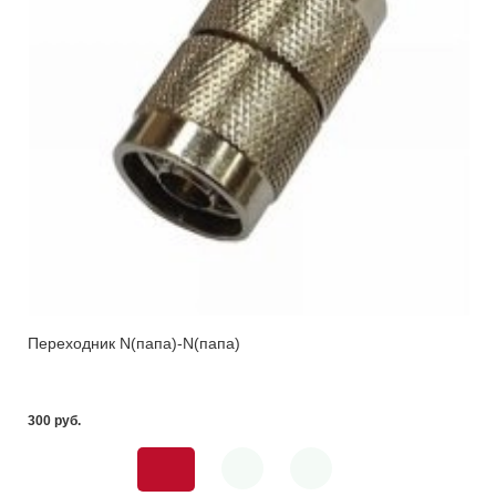
Переходник N(папа)-N(папа)
300 pуб.