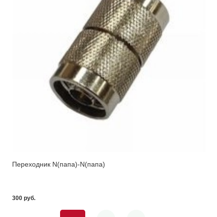
Переходник N(папа)-N(папа)
300 pуб.