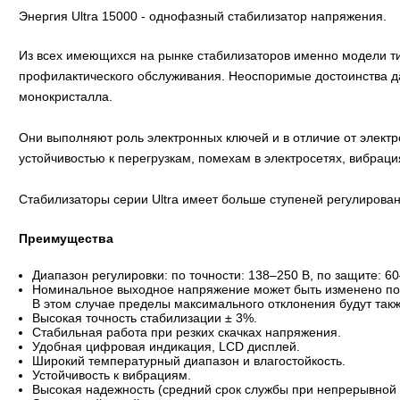
Энергия Ultra 15000 - однофазный стабилизатор напряжения.
Из всех имеющихся на рынке стабилизаторов именно модели т
профилактического обслуживания. Неоспоримые достоинства д
монокристалла.
Они выполняют роль электронных ключей и в отличие от элек
устойчивостью к перегрузкам, помехам в электросетях, вибраци
Стабилизаторы серии Ultra имеет больше ступеней регулирован
Преимущества
Диапазон регулировки: по точности: 138–250 В, по защите: 60
Номинальное выходное напряжение может быть изменено пол
В этом случае пределы максимального отклонения будут такж
Высокая точность стабилизации ± 3%.
Стабильная работа при резких скачках напряжения.
Удобная цифровая индикация, LСD дисплей.
Широкий температурный диапазон и влагостойкость.
Устойчивость к вибрациям.
Высокая надежность (средний срок службы при непрерывной р