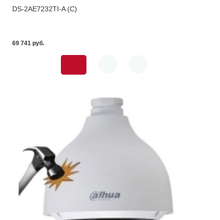
DS-2AE7232TI-A (C)
69 741 pуб.