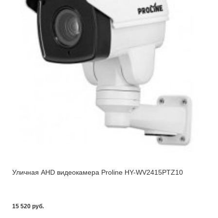
Уличная AHD видеокамера Proline HY-WV2415PTZ10
15 520 pуб.