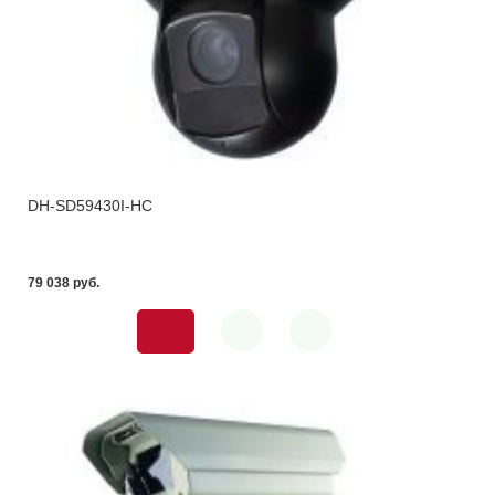
DH-SD59430I-HC
79 038 pуб.