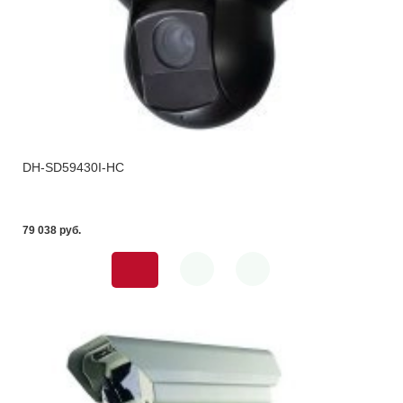
DH-SD59430I-HC
79 038 pуб.