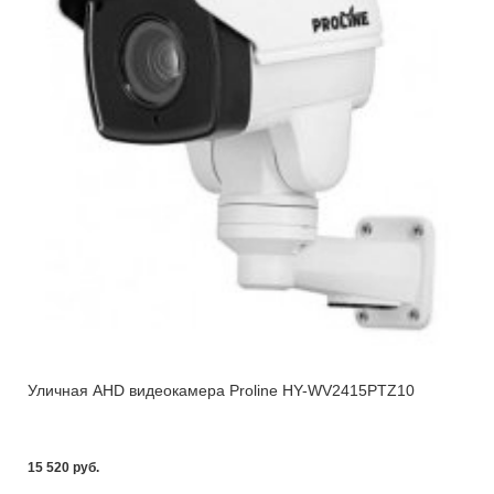
Уличная AHD видеокамера Proline HY-WV2415PTZ10
15 520 pуб.