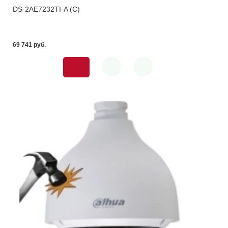
DS-2AE7232TI-A (C)
69 741 pуб.