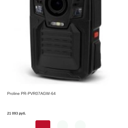
Proline PR-PVR07AGW-64
21 093 pуб.