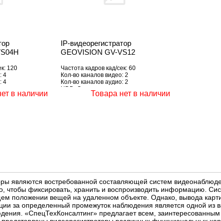
тор
IP-видеорегистратор
VS04H
GEOVISION GV-VS12
к: 120
Частота кадров кад/сек: 60
: 4
Кол-во каналов видео: 2
: 4
Кол-во каналов аудио: 2
HDD: Отсутствует
нет в наличии
Товара нет в наличии
ры являются востребованной составляющей систем видеонаблюден
го, чтобы фиксировать, хранить и воспроизводить информацию. С
ем положении вещей на удаленном объекте. Однако, вывода карти
ии за определенный промежуток наблюдения является одной из в
ения. «СпецТехКонсалтинг» предлагает всем, заинтересованным к