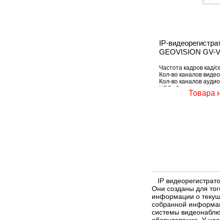
IP-видеорегистра
GEOVISION GV-
Частота кадров кад/се
Кол-во каналов видео
Кол-во каналов аудио
HDD: Отсутствует
Товара 
IP видеорегистрато
Они созданы для то
информации о текущ
собранной информац
системы видеонаблюд