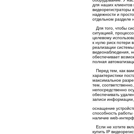
оборудование. У нас
для наших клиентов
видеорегистраторы в
надежности и прост
отдельном разделе н
Для того, чтобы си
ситуацией, процессо
целевому использова
к нулю риск потери 
реализации системы
видеонаблюдения, но
обеспечивает возмож
полная автоматизац
Перед тем, как вами
характеристики пос
максимальное разреш
тем, соответственно
непосредственно ос
обеспечивать удале
записи информации, 
оснащение устройст
способность работы 
наличие web-интерфе
Если не хотите вкла
купить IP видеореги