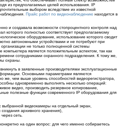
ктеристик, что обеспечивает полный спектр возможностей
одя из предполагаемых целей использования. IP
едпочтительным выбором вследствие их известной
онаблюдения.
Прайс работ по видеонаблюдению
находится в
но и создавала возможности стопроцентного контроля над
нал которого полностью соответствует предполагаемому
ологическое оборудование, использование которого сводит
олютно автономными устройствами и не потребуют при
 организации не только полноценной системы
е компьютера является положительным аспектом, так как
ремени сотрудниками охранного подразделения. К тому же,
мы охраны.
 вникнуть в заявленные производителями эксплуатационные
 информации. Основными параметрами являются
но же, чем выше уровень способностей видеорегистратора,
способны одновременно выполнять несколько операций:
ивое видео, производить резервное копирование,
льные полезные функции современного IP оборудования для
с выбранной видеокамеры на отдельный экран,
 создания архивного хранения),
через сеть.
онкретно на один вопрос: для чего именно собираетесь