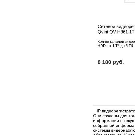
Сетевой видеорег
Qvint QV-H861-1T
Кол-во каналов видео
HDD: от 1 Тб до 5 Тб
8 180 pуб.
IP видеорегистрато
Они созданы для то
информации о текущ
собранной информац
системы видеонаблюд