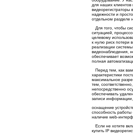
оборудование. У нас
для наших клиентов
видеорегистраторы в
надежности и прост
отдельном разделе н
Для того, чтобы си
ситуацией, процессо
целевому использова
к нулю риск потери 
реализации системы
видеонаблюдения, но
обеспечивает возмож
полная автоматизац
Перед тем, как вами
характеристики пос
максимальное разреш
тем, соответственно
непосредственно ос
обеспечивать удале
записи информации, 
оснащение устройст
способность работы 
наличие web-интерфе
Если не хотите вкла
купить IP видеореги