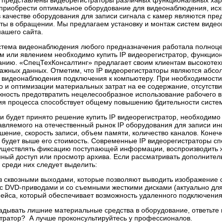
 представлены видеорегистраторы различных функциональных хара
 приобрести оптимальное оборудование для видеонаблюдения, исх
 качестве оборудования для записи сигнала с камер являются пр
оты в обращении. Мы предлагаем установку и монтаж систем виде
ашего сайта.
стема видеонаблюдения любого предназначения работала полноцен
м или явлением необходимо купить IP видеорегистратор, функцио
нию. «СпецТехКонсалтинг» предлагает своим клиентам высокотехн
важных данных. Отметим, что IP видеорегистраторы являются абс
 видеонаблюдения подключения к компьютеру. При необходимости
 и оптимизации материальных затрат на ее содержание, отсутстви
ность предотвратить нецелесообразное использование рабочего в
ия процесса способствует общему повышению бдительности систе
 будет принято решение купить IP видеорегистратор, необходимо
тавляемого на отечественный рынок IP оборудования для записи
ение, скорость записи, объем памяти, количество каналов. Конеч
, будет выше его стоимость. Современные IP видеорегистраторы 
уществлять фиксацию поступающей информации, воспроизводить ж
нный доступ или просмотр архива. Если рассматривать дополните
среди них следует выделить:
в сквозными выходами, которые позволяют выводить изображение 
с DVD-приводами и со съемными жесткими дисками (актуально для
йса, который обеспечивает возможность удаленного подключения 
дывать лишние материальные средства в оборудование, ответьте к
стратор? А лучше проконсультируйтесь у профессионалов.