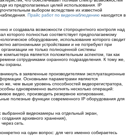
ктеристик, что обеспечивает полный спектр возможностей
одя из предполагаемых целей использования. IP
едпочтительным выбором вследствие их известной
онаблюдения.
Прайс работ по видеонаблюдению
находится в
но и создавала возможности стопроцентного контроля над
нал которого полностью соответствует предполагаемому
ологическое оборудование, использование которого сводит
олютно автономными устройствами и не потребуют при
 организации не только полноценной системы
е компьютера является положительным аспектом, так как
ремени сотрудниками охранного подразделения. К тому же,
мы охраны.
 вникнуть в заявленные производителями эксплуатационные
 информации. Основными параметрами являются
но же, чем выше уровень способностей видеорегистратора,
способны одновременно выполнять несколько операций:
ивое видео, производить резервное копирование,
льные полезные функции современного IP оборудования для
с выбранной видеокамеры на отдельный экран,
 создания архивного хранения),
через сеть.
онкретно на один вопрос: для чего именно собираетесь