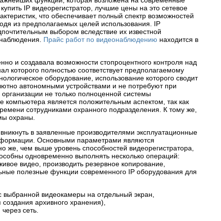
ажнейших функций, которая возложена на современные
упить IP видеорегистратор, лучшие цены на это сетевое
ктеристик, что обеспечивает полный спектр возможностей
одя из предполагаемых целей использования. IP
едпочтительным выбором вследствие их известной
онаблюдения.
Прайс работ по видеонаблюдению
находится в
но и создавала возможности стопроцентного контроля над
нал которого полностью соответствует предполагаемому
ологическое оборудование, использование которого сводит
олютно автономными устройствами и не потребуют при
 организации не только полноценной системы
е компьютера является положительным аспектом, так как
ремени сотрудниками охранного подразделения. К тому же,
мы охраны.
 вникнуть в заявленные производителями эксплуатационные
 информации. Основными параметрами являются
но же, чем выше уровень способностей видеорегистратора,
способны одновременно выполнять несколько операций:
ивое видео, производить резервное копирование,
льные полезные функции современного IP оборудования для
с выбранной видеокамеры на отдельный экран,
 создания архивного хранения),
через сеть.