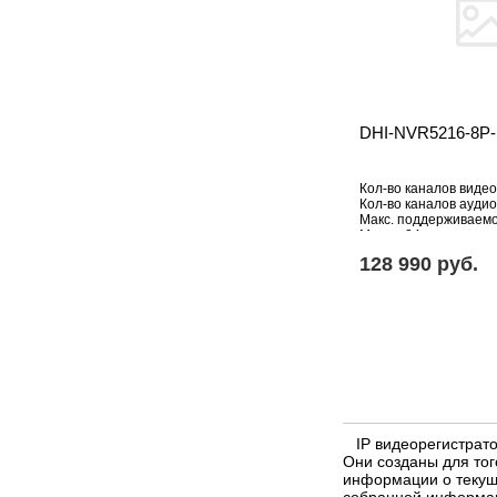
DHI-NVR5216-8P-I
Кол-во каналов видео
Кол-во каналов аудио:
Макс. поддерживаем
Мпикс: 24
HDD: свыше 5 Тб
128 990 pуб.
IP видеорегистрато
Они созданы для то
информации о текущ