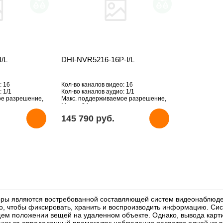
/L
DHI-NVR5216-16P-I/L
: 16
Кол-во каналов видео: 16
 1/1
Кол-во каналов аудио: 1/1
ое разрешение,
Макс. поддерживаемое разрешение,
Мпикс: 24
HDD: свыше 5 Тб
145 790 pуб.
ры являются востребованной составляющей систем видеонаблюден
го, чтобы фиксировать, хранить и воспроизводить информацию. С
ем положении вещей на удаленном объекте. Однако, вывода карти