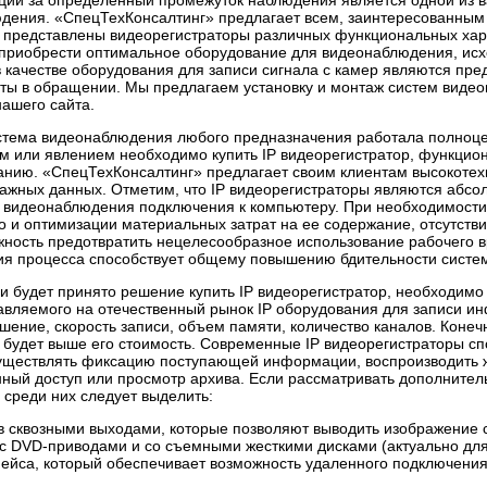
ии за определенный промежуток наблюдения является одной из в
ения. «СпецТехКонсалтинг» предлагает всем, заинтересованным к
 представлены видеорегистраторы различных функциональных хара
 приобрести оптимальное оборудование для видеонаблюдения, исх
 качестве оборудования для записи сигнала с камер являются пр
оты в обращении. Мы предлагаем установку и монтаж систем виде
ашего сайта.
стема видеонаблюдения любого предназначения работала полноцен
м или явлением необходимо купить IP видеорегистратор, функцио
нию. «СпецТехКонсалтинг» предлагает своим клиентам высокотехн
важных данных. Отметим, что IP видеорегистраторы являются абс
 видеонаблюдения подключения к компьютеру. При необходимости
 и оптимизации материальных затрат на ее содержание, отсутстви
ность предотвратить нецелесообразное использование рабочего в
ия процесса способствует общему повышению бдительности систе
 будет принято решение купить IP видеорегистратор, необходимо
тавляемого на отечественный рынок IP оборудования для записи
ение, скорость записи, объем памяти, количество каналов. Конеч
, будет выше его стоимость. Современные IP видеорегистраторы 
уществлять фиксацию поступающей информации, воспроизводить ж
нный доступ или просмотр архива. Если рассматривать дополните
среди них следует выделить:
в сквозными выходами, которые позволяют выводить изображение 
с DVD-приводами и со съемными жесткими дисками (актуально для
йса, который обеспечивает возможность удаленного подключения 