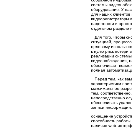
собранной информац
системы видеонаблюд
оборудование. У нас
для наших клиентов
видеорегистраторы в
надежности и прост
отдельном разделе н
Для того, чтобы си
ситуацией, процессо
целевому использова
к нулю риск потери 
реализации системы
видеонаблюдения, но
обеспечивает возмож
полная автоматизац
Перед тем, как вами
характеристики пос
максимальное разреш
тем, соответственно
непосредственно ос
обеспечивать удале
записи информации, 
оснащение устройст
способность работы 
наличие web-интерфе