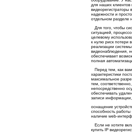
оборудование. У нас
для наших клиентов
видеорегистраторы в
надежности и прост
отдельном разделе н
Для того, чтобы си
ситуацией, процессо
целевому использова
к нулю риск потери 
реализации системы
видеонаблюдения, но
обеспечивает возмож
полная автоматизац
Перед тем, как вами
характеристики пос
максимальное разреш
тем, соответственно
непосредственно ос
обеспечивать удале
записи информации, 
оснащение устройст
способность работы 
наличие web-интерфе
Если не хотите вкла
купить IP видеореги