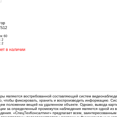
тор
VS12
к: 60
: 2
: 2
нет в наличии
ры являются востребованной составляющей систем видеонаблюден
го, чтобы фиксировать, хранить и воспроизводить информацию. С
ем положении вещей на удаленном объекте. Однако, вывода карти
ии за определенный промежуток наблюдения является одной из в
ения. «СпецТехКонсалтинг» предлагает всем, заинтересованным к