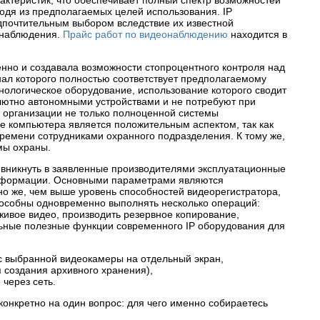
ктеристик, что обеспечивает полный спектр возможностей
одя из предполагаемых целей использования. IP
едпочтительным выбором вследствие их известной
онаблюдения.
Прайс работ по видеонаблюдению
находится в
но и создавала возможности стопроцентного контроля над
нал которого полностью соответствует предполагаемому
ологическое оборудование, использование которого сводит
олютно автономными устройствами и не потребуют при
 организации не только полноценной системы
е компьютера является положительным аспектом, так как
ремени сотрудниками охранного подразделения. К тому же,
мы охраны.
 вникнуть в заявленные производителями эксплуатационные
 информации. Основными параметрами являются
но же, чем выше уровень способностей видеорегистратора,
способны одновременно выполнять несколько операций:
ивое видео, производить резервное копирование,
льные полезные функции современного IP оборудования для
с выбранной видеокамеры на отдельный экран,
 создания архивного хранения),
через сеть.
онкретно на один вопрос: для чего именно собираетесь