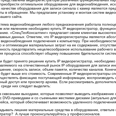
 представлены видеорегистраторы различных функциональных хара
 приобрести оптимальное оборудование для видеонаблюдения, исх
 качестве оборудования для записи сигнала с камер являются пр
оты в обращении. Мы предлагаем установку и монтаж систем виде
ашего сайта.
стема видеонаблюдения любого предназначения работала полноцен
м или явлением необходимо купить IP видеорегистратор, функцио
нию. «СпецТехКонсалтинг» предлагает своим клиентам высокотехн
важных данных. Отметим, что IP видеорегистраторы являются абс
 видеонаблюдения подключения к компьютеру. При необходимости
 и оптимизации материальных затрат на ее содержание, отсутстви
ность предотвратить нецелесообразное использование рабочего в
ия процесса способствует общему повышению бдительности систе
 будет принято решение купить IP видеорегистратор, необходимо
тавляемого на отечественный рынок IP оборудования для записи
ение, скорость записи, объем памяти, количество каналов. Конеч
, будет выше его стоимость. Современные IP видеорегистраторы 
уществлять фиксацию поступающей информации, воспроизводить ж
нный доступ или просмотр архива. Если рассматривать дополните
среди них следует выделить:
в сквозными выходами, которые позволяют выводить изображение 
с DVD-приводами и со съемными жесткими дисками (актуально для
йса, который обеспечивает возможность удаленного подключения 
дывать лишние материальные средства в оборудование, ответьте к
стратор? А лучше проконсультируйтесь у профессионалов.