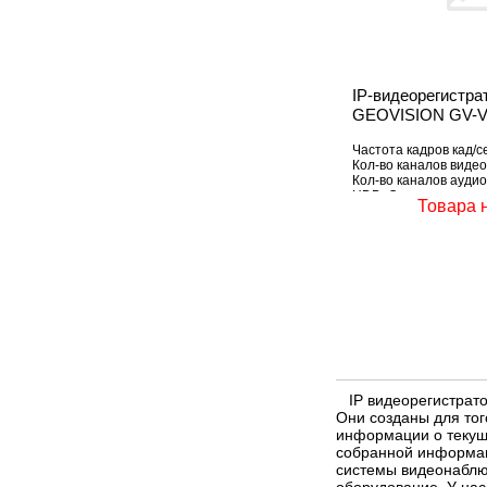
IP-видеорегистра
GEOVISION GV-
Частота кадров кад/се
Кол-во каналов видео
Кол-во каналов аудио
HDD: Отсутствует
Товара 
IP видеорегистрато
Они созданы для то
информации о текущ
собранной информац
системы видеонаблюд