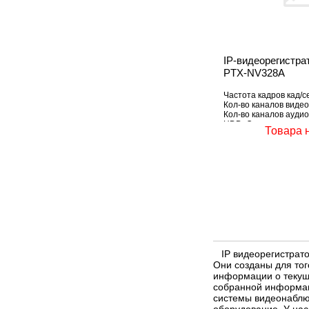
IP-видеорегистр
PTX-NV328A
Частота кадров кад/се
Кол-во каналов видео
Кол-во каналов аудио
HDD: Отсутствует
Товара 
IP видеорегистрато
Они созданы для то
информации о текущ
собранной информац
системы видеонаблюд