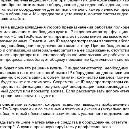
 представлены видеорегистраторы различных функциональных хара
 приобрести оптимальное оборудование для видеонаблюдения, исх
 качестве оборудования для записи сигнала с камер являются пр
оты в обращении. Мы предлагаем установку и монтаж систем виде
ашего сайта.
стема видеонаблюдения любого предназначения работала полноцен
м или явлением необходимо купить IP видеорегистратор, функцио
нию. «СпецТехКонсалтинг» предлагает своим клиентам высокотехн
важных данных. Отметим, что IP видеорегистраторы являются абс
 видеонаблюдения подключения к компьютеру. При необходимости
 и оптимизации материальных затрат на ее содержание, отсутстви
ность предотвратить нецелесообразное использование рабочего в
ия процесса способствует общему повышению бдительности систе
 будет принято решение купить IP видеорегистратор, необходимо
тавляемого на отечественный рынок IP оборудования для записи
ение, скорость записи, объем памяти, количество каналов. Конеч
, будет выше его стоимость. Современные IP видеорегистраторы 
уществлять фиксацию поступающей информации, воспроизводить ж
нный доступ или просмотр архива. Если рассматривать дополните
среди них следует выделить:
в сквозными выходами, которые позволяют выводить изображение 
с DVD-приводами и со съемными жесткими дисками (актуально для
йса, который обеспечивает возможность удаленного подключения 
дывать лишние материальные средства в оборудование, ответьте к
стратор? А лучше проконсультируйтесь у профессионалов.