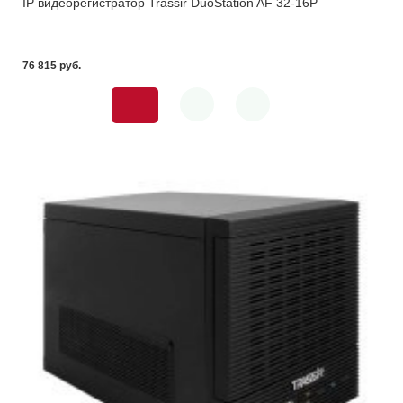
IP видеорегистратор Trassir DuoStation AF 32-16P
76 815 pуб.