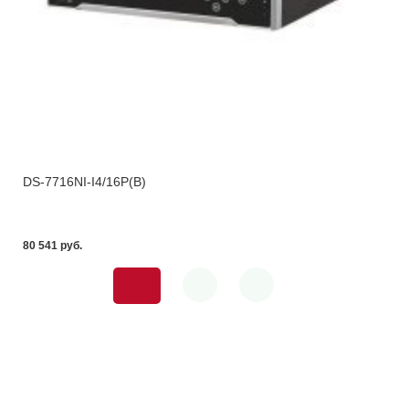
DS-7716NI-I4/16P(B)
80 541 pуб.