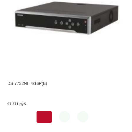
DS-7732NI-I4/16P(B)
97 371 pуб.