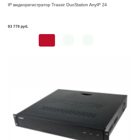
IP видеорегистратор Trassir DuoStation AnyIP 24
93 779 pуб.