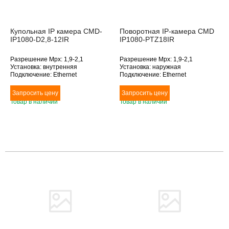
Купольная IP камера CMD-
Поворотная IP-камера CMD
IP1080-D2,8-12IR
IP1080-PTZ18IR
Разрешение Mpx: 1,9-2,1
Разрешение Mpx: 1,9-2,1
Установка: внутренняя
Установка: наружная
Подключение: Ethernet
Подключение: Ethernet
Дополнительное оснащение:
Дополнительное оснащение:
инфракрасная подсветка
поворотная, инфракрасная
Объектив (фокусное расстояние,
подсветка, оптическое
Товар в наличии
Товар в наличии
мм): 2.8-12
увеличение
Объектив (фокусное расстояние,
мм): 2.8-12
Товара нет в наличии
Товара нет в наличии