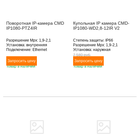
Поворотная IP-камера CMD
Купольная IP камера CMD-
IP1080-PTZ4IR
IP1080-WD2,8-12IR V2
Разрешение Mpx: 1,9-2,1
Степень защиты: IP66
Установка: внутренняя
Разрешение Mpx: 1,9-2,1
Подключение: Ethernet
Установка: наружная
Дополнительное оснащение:
Подключение: Ethernet
7 580 pуб.
поворотная, инфракрасная
Дополнительное оснащение:
подсветка, оптическое
инфракрасная подсветка
Товар в наличии
Товар в наличии
увеличение
Объектив (фокусное расстояние,
Объектив (фокусное расстояние,
мм): 2.8-12
мм): 2.8-12
Товара нет в наличии
Товара нет в наличии