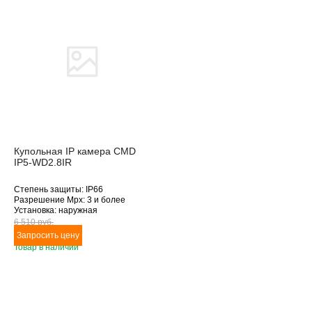
Товара нет в наличии
Купольная IP камера CMD
IP5-WD2.8IR
Степень защиты: IP66
Разрешение Mpx: 3 и более
Установка: наружная
Подключение: Ethernet
6 510 pуб.
Дополнительное оснащение:
антивандальное исполнение,
Товар в наличии
инфракрасная подсветка
Объектив (фокусное расстояние,
мм): 2.8