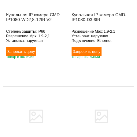
Купольная IP камера CMD
Купольная IP камера CMD-
IP1080-WD2,8-12IR V2
IP1080-D3,6IR
Степень защиты: IP66
Разрешение Mpx: 1,9-2,1
Разрешение Mpx: 1,9-2,1
Установка: наружная
Установка: наружная
Подключение: Ethernet
Подключение: Ethernet
Дополнительное оснащение:
Дополнительное оснащение:
инфракрасная подсветка
инфракрасная подсветка
Объектив (фокусное расстояние,
Товар в наличии
Товар в наличии
Объектив (фокусное расстояние,
мм): 3.6
мм): 2.8-12
Товара нет в наличии
Товара нет в наличии