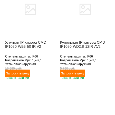
Уличная IP камера CMD
Купольная IP камера CMD
IP1080-WB5-50 IR V2
IP1080-WD2,8-12IR-AV2
Степень защиты: IP66
Степень защиты: IP66
Разрешение Mpx: 1,9-2,1
Разрешение Mpx: 1,9-2,1
Установка: наружная
Установка: наружная
Подключение: Ethernet
Подключение: Ethernet
16 590 pуб.
5 790 pуб.
Дополнительное оснащение:
Дополнительное оснащение:
инфракрасная подсветка
антивандальное исполнение,
Товар в наличии
Товар в наличии
Объектив (фокусное расстояние,
инфракрасная подсветка,
мм): 5-50
микрофон
Объектив (фокусное расстояние,
мм): 2.8-12
Товара нет в наличии
Товара нет в наличии