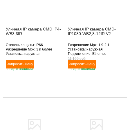
Уличная IP камера CMD IP4-
Уличная IP камера CMD-
WB3,6IR
IP1080-WB2,8-12IR V2
Степень защиты: IP66
Разрешение Mpx: 1,9-2,1
Разрешение Mpx: 3 и более
Установка: наружная
Установка: наружная
Подключение: Ethernet
Подключение: Ethernet
Дополнительное оснащение:
11 160 pуб.
Дополнительное оснащение:
инфракрасная подсветка
инфракрасная подсветка
Объектив (фокусное расстояние,
Товар в наличии
Товар в наличии
Объектив (фокусное расстояние,
мм): 2.8-12
мм): 3.6
Товара нет в наличии
Товара нет в наличии