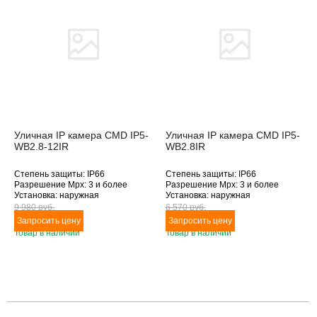
Уличная IP камера CMD IP5-
Уличная IP камера CMD IP5-
WB2.8-12IR
WB2.8IR
Степень защиты: IP66
Степень защиты: IP66
Разрешение Mpx: 3 и более
Разрешение Mpx: 3 и более
Установка: наружная
Установка: наружная
Подключение: Ethernet
Подключение: Ethernet
9 980 pуб.
6 570 pуб.
Дополнительное оснащение:
Дополнительное оснащение:
инфракрасная подсветка
инфракрасная подсветка
Товар в наличии
Товар в наличии
Объектив (фокусное расстояние,
Объектив (фокусное расстояние,
мм): 2.8-12
мм): 2.8
Товара нет в наличии
Товара нет в наличии