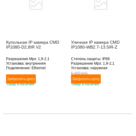
Купольная IP камера CMD
Уличная IP камера CMD
IP1080-D2,8IR V2
IP1080-WB2.7-13.5IR-Z
Разрешение Mpx: 1,9-2,1
Степень защиты: IP66
Установка: внутренняя
Разрешение Mpx: 1,9-2,1
Подключение: Ethernet
Установка: наружная
Дополнительное оснащение:
Подключение: Ethernet
6 400 pуб.
инфракрасная подсветка
Дополнительное оснащение:
Объектив (фокусное расстояние,
инфракрасная подсветка
Товар в наличии
Товар в наличии
мм): 2.8
Объектив (фокусное расстояние,
мм): 2.7-13.5
Товара нет в наличии
Товара нет в наличии