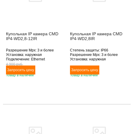
Купольная IP камера CMD
Купольная IP камера CMD
IP4-WD2,8-12IR
IP4-WD2,8IR
Разрешение Mpx: 3 и более
Степень защиты: IP66
Установка: наружная
Разрешение Mpx: 3 и более
Подключение: Ethernet
Установка: наружная
Дополнительное оснащение:
Подключение: Ethernet
4 900 pуб.
инфракрасная подсветка
Дополнительное оснащение:
Объектив (фокусное расстояние,
антивандальное исполнение,
Товар в наличии
Товар в наличии
мм): 2.8-12
инфракрасная подсветка
Объектив (фокусное расстояние,
мм): 2.8
Товара нет в наличии
Товара нет в наличии