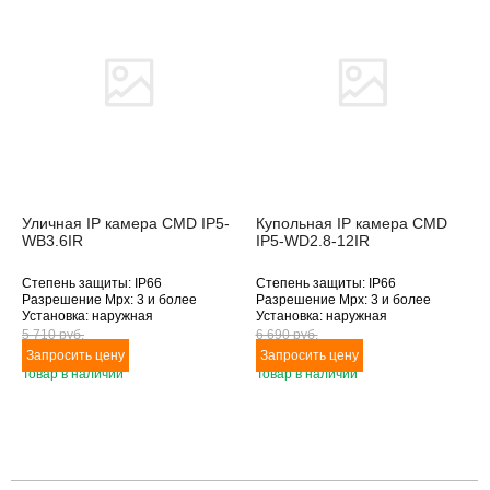
Уличная IP камера CMD IP5-
Купольная IP камера CMD
WB3.6IR
IP5-WD2.8-12IR
Степень защиты: IP66
Степень защиты: IP66
Разрешение Mpx: 3 и более
Разрешение Mpx: 3 и более
Установка: наружная
Установка: наружная
Подключение: Ethernet
Подключение: Ethernet
5 710 pуб.
6 690 pуб.
Дополнительное оснащение:
Дополнительное оснащение:
инфракрасная подсветка
антивандальное исполнение,
Товар в наличии
Товар в наличии
Объектив (фокусное расстояние,
инфракрасная подсветка
мм): 3.6
Объектив (фокусное расстояние,
мм): 2.8-12