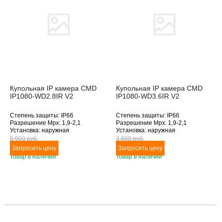
Купольная IP камера CMD
Купольная IP камера CMD
IP1080-WD2.8IR V2
IP1080-WD3.6IR V2
Степень защиты: IP66
Степень защиты: IP66
Разрешение Mpx: 1,9-2,1
Разрешение Mpx: 1,9-2,1
Установка: наружная
Установка: наружная
Подключение: Ethernet
Подключение: Ethernet
5 900 pуб.
3 880 pуб.
Дополнительное оснащение:
Дополнительное оснащение:
антивандальное исполнение,
антивандальное исполнение,
Товар в наличии
Товар в наличии
инфракрасная подсветка
инфракрасная подсветка
Объектив (фокусное расстояние,
Объектив (фокусное расстояние,
мм): 2.8
мм): 3.6
Товара нет в наличии
Товара нет в наличии