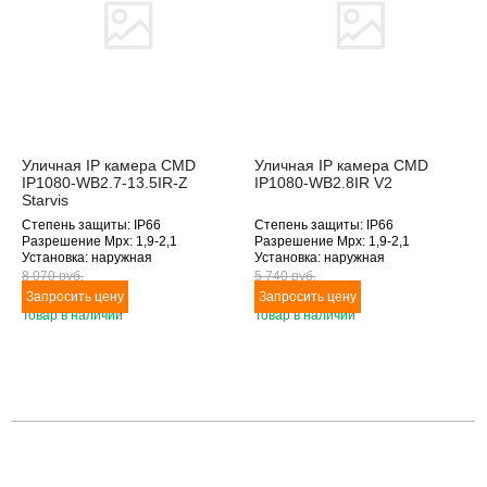
Уличная IP камера CMD
Уличная IP камера CMD
IP1080-WB2.7-13.5IR-Z
IP1080-WB2.8IR V2
Starvis
Степень защиты: IP66
Степень защиты: IP66
Разрешение Mpx: 1,9-2,1
Разрешение Mpx: 1,9-2,1
Установка: наружная
Установка: наружная
Подключение: Ethernet
Подключение: Ethernet
8 070 pуб.
5 740 pуб.
Дополнительное оснащение:
Дополнительное оснащение:
инфракрасная подсветка
инфракрасная подсветка
Товар в наличии
Товар в наличии
Объектив (фокусное расстояние,
Объектив (фокусное расстояние,
мм): 2.7-13.5
мм): 2.8
Товара нет в наличии
Товара нет в наличии