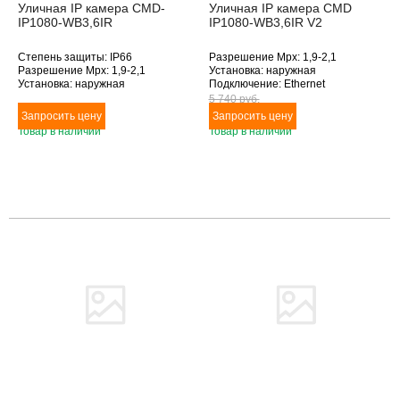
Уличная IP камера CMD-
Уличная IP камера CMD
IP1080-WB3,6IR
IP1080-WB3,6IR V2
Степень защиты: IP66
Разрешение Mpx: 1,9-2,1
Разрешение Mpx: 1,9-2,1
Установка: наружная
Установка: наружная
Подключение: Ethernet
Подключение: Ethernet
Дополнительное оснащение:
5 740 pуб.
Дополнительное оснащение:
антивандальное исполнение,
инфракрасная подсветка
инфракрасная подсветка
Товар в наличии
Товар в наличии
Объектив (фокусное расстояние,
Объектив (фокусное расстояние,
мм): 3.6
мм): 3.6
Товара нет в наличии
Товара нет в наличии