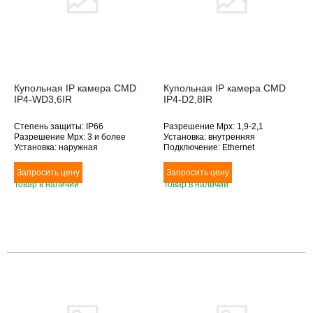
Купольная IP камера CMD
Купольная IP камера CMD
IP4-WD3,6IR
IP4-D2,8IR
Степень защиты: IP66
Разрешение Mpx: 1,9-2,1
Разрешение Mpx: 3 и более
Установка: внутренняя
Установка: наружная
Подключение: Ethernet
Подключение: Ethernet
Дополнительное оснащение:
Дополнительное оснащение:
антивандальное исполнение,
антивандальное исполнение,
инфракрасная подсветка
Товар в наличии
Товар в наличии
инфракрасная подсветка
Объектив (фокусное расстояние,
Объектив (фокусное расстояние,
мм): 2.8
мм): 3.6
Товара нет в наличии
Товара нет в наличии