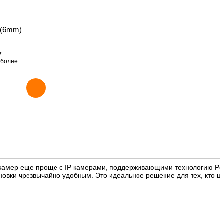
 (6mm)
7
 более
t
щение: датчик
ная подсветка
асстояние, мм): 6
 камер еще проще с IP камерами, поддерживающими технологию P
новки чрезвычайно удобным. Это идеальное решение для тех, кто 