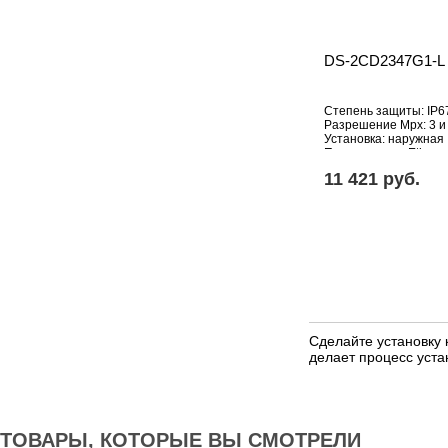
DS-2CD2347G1-L
Степень защиты: IP6
Разрешение Mpx: 3 и
Установка: наружная
Подключение: Etherne
Дополнительное осна
11 421 pуб.
движения, инфракрас
Объектив (фокусное р
Сделайте установку
делает процесс уста
ТОВАРЫ, КОТОРЫЕ ВЫ СМОТРЕЛИ