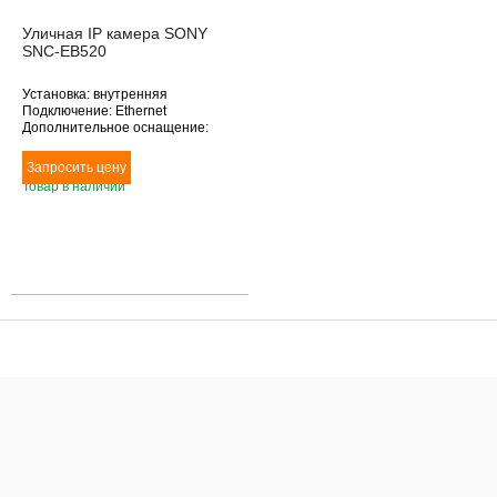
Уличная IP камера SONY
SNC-EB520
Установка: внутренняя
Подключение: Ethernet
Дополнительное оснащение:
датчик движения
Объектив (фокусное расстояние,
мм): 3-8
Товар в наличии