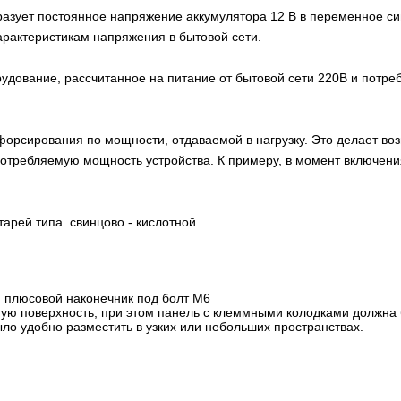
зует постоянное напряжение аккумулятора 12 В в переменное син
арактеристикам напряжения в бытовой сети.
рудование, рассчитанное на питание от бытовой сети 220В и по
орсирования по мощности, отдаваемой в нагрузку. Это делает во
отребляемую мощность устройства. К примеру, в момент включен
арей типа свинцово - кислотной.
 плюсовой наконечник под болт М6
ную поверхность, при этом панель с клеммными колодками должна 
ло удобно разместить в узких или небольших пространствах.