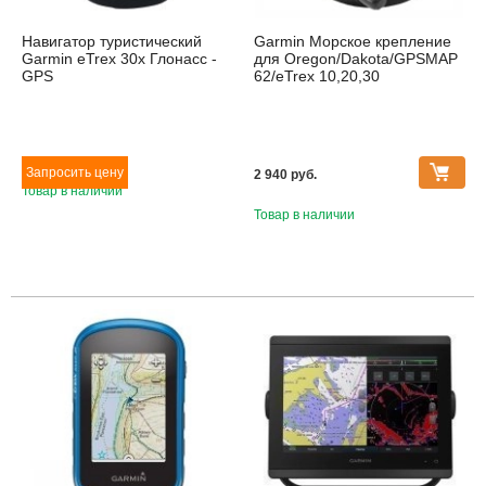
Навигатор туристический
Garmin Морское крепление
Garmin eTrex 30x Глонасс -
для Oregon/Dakota/GPSMAP
GPS
62/eTrex 10,20,30
2 940 pуб.
Товар в наличии
Товар в наличии