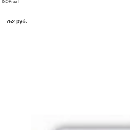
ISOProx II
752 pуб.