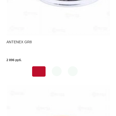
ANTENEX GR8
2 896 pуб.