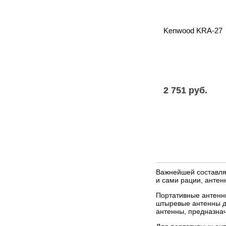
Kenwood KRA-27
2 751 pуб.
Важнейшей составля
и сами рации, антен
Портативные антенн
штыревые антенны дл
антенны, предназна