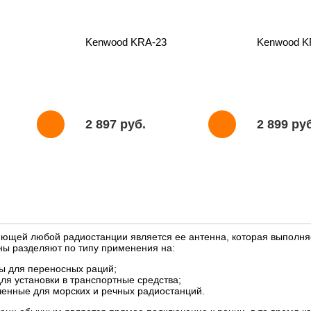
Kenwood KRA-23
Kenwood K
2 897 pуб.
2 899 pу
ющей любой радиостанции является ее антенна, которая выполняе
ны разделяют по типу применения на:
ы для переносных раций;
я установки в транспортные средства;
ченные для морских и речных радиостанций.