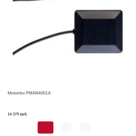
Mototrbo PMAN4001A
14 375 pуб.