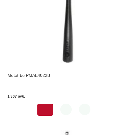
Mototrbo PMAE4022B
1 307 pуб.