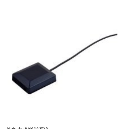
Mototrbo PMAN4002A