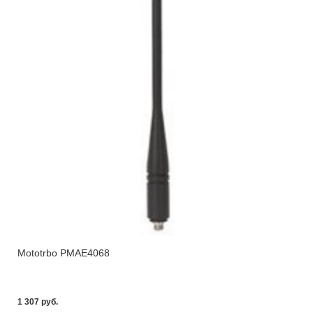
Mototrbo PMAE4068
1 307 pуб.