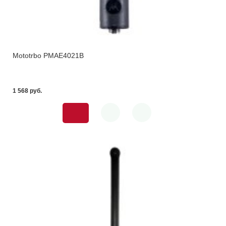
Mototrbo PMAE4021B
1 568 pуб.