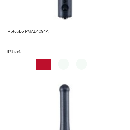
Mototrbo PMAD4094A
971 pуб.