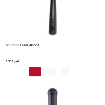
Mototrbo PMAE4022B
1 307 pуб.