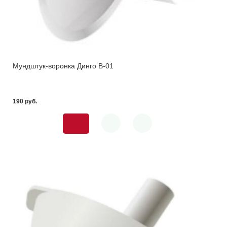
Мундштук-воронка Динго B-01
190 pуб.