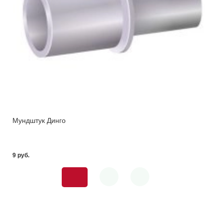
Мундштук Динго
9 pуб.