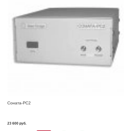
Соната-РС2
23 600 pуб.