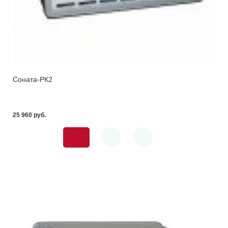
Соната-РК2
25 960 pуб.