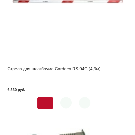
Стрела для шлагбаума Carddex RS-04C (4,3м)
6 330 pуб.