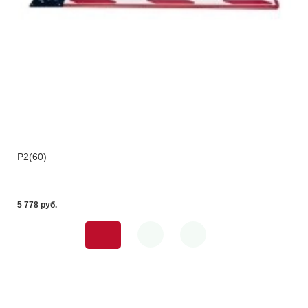
Р2(60)
5 778 pуб.