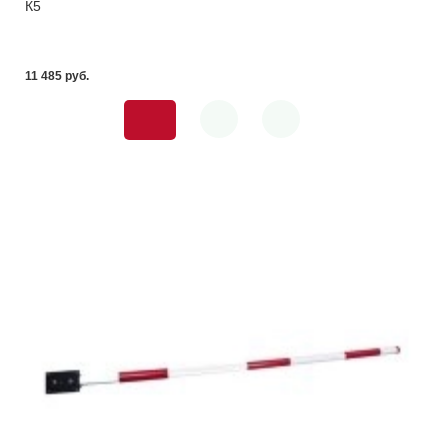
К5
11 485 pуб.