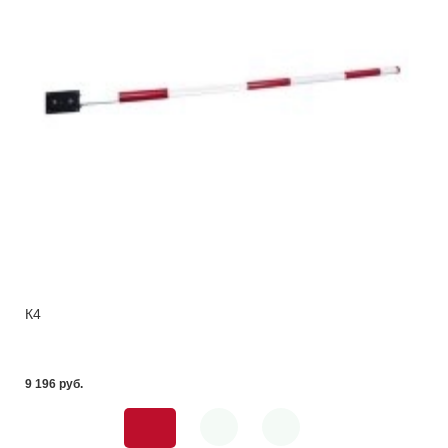
К4
9 196 pуб.