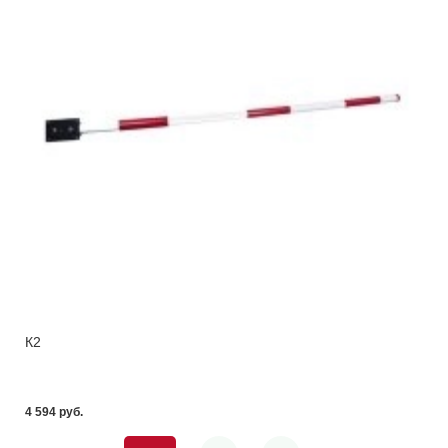
К2
4 594 pуб.