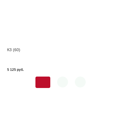
К3 (60)
5 125 pуб.