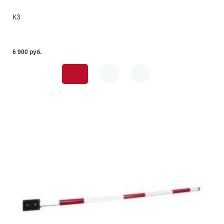
К3
6 900 pуб.