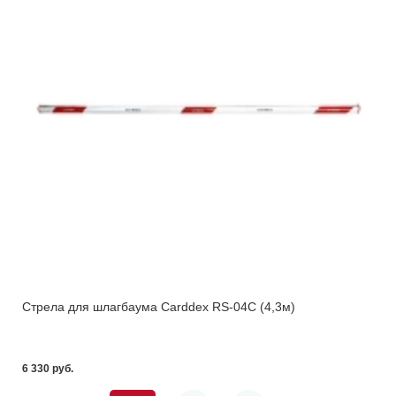
Стрела для шлагбаума Carddex RS-04C (4,3м)
6 330 pуб.