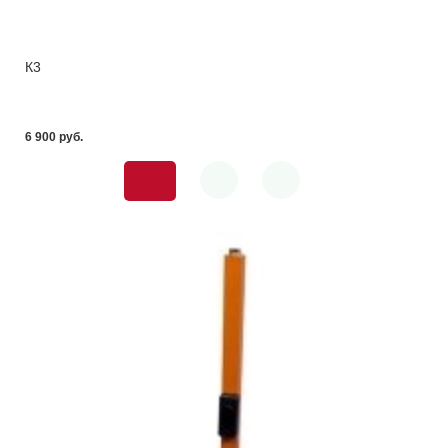
К3
6 900 pуб.