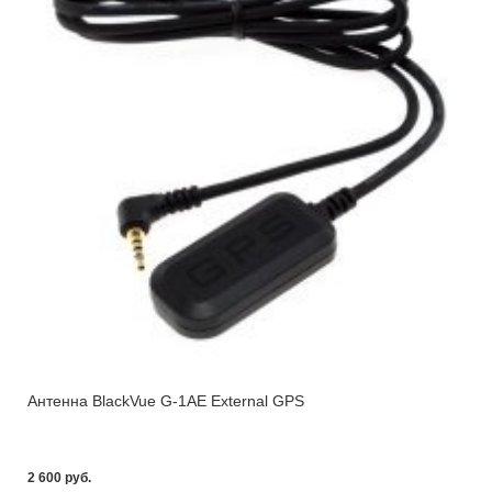
Антенна BlackVue G-1AE External GPS
2 600 pуб.