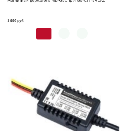
Магнитный держатель MB-G5C для G5-CITY/REAL
1 990 pуб.