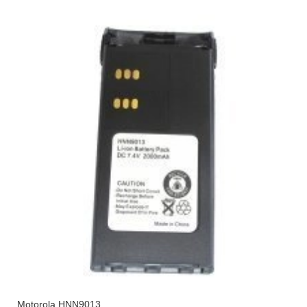
Motorola HNN9013