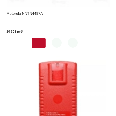
Motorola NNTN4497A
10 308 pуб.