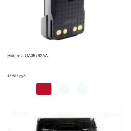
Motorola QA05792AA
13 583 pуб.