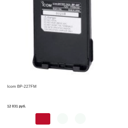
Icom BP-227FM
12 031 pуб.