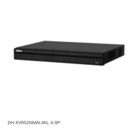
DH-XVR5208AN-4KL-X-8P