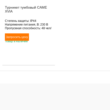
Турникет тумбовый CAME
XVIA
Степень защиты: IP44
Напряжение питания, В: 230 В
Пропускная способность: 48 чел/
мин
Ширина зоны прохода: 816 мм
Особенности: Турникет-трипод
Товар в наличии
тумбовый