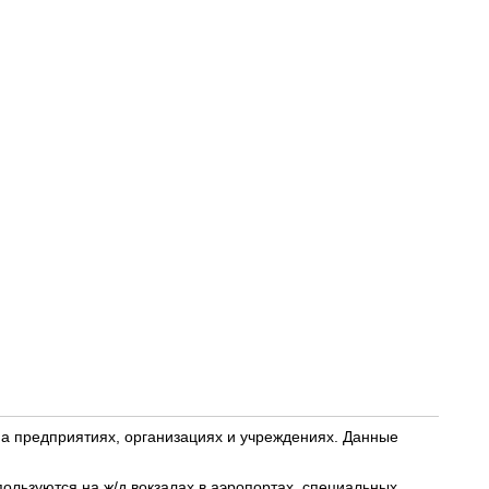
а предприятиях, организациях и учреждениях. Данные
ользуются на ж/д вокзалах в аэропортах, специальных