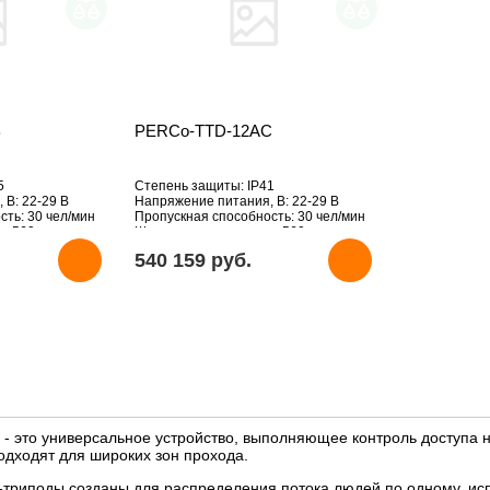
B
PERCo-TTD-12AC
5
Степень защиты: IP41
 В: 22-29 В
Напряжение питания, В: 22-29 В
ть: 30 чел/мин
Пропускная способность: 30 чел/мин
: 560 мм
Ширина зоны прохода: 560 мм
ет-трипод
Особенности: Турникет-трипод
540 159 pуб.
тумбовый
 это универсальное устройство, выполняющее контроль доступа н
одходят для широких зон прохода.
триподы созданы для распределения потока людей по одному, исп