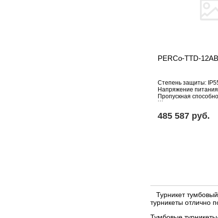
PERCo-TTD-12A
Степень защиты: IP5
Напряжение питания,
Пропускная способнос
Ширина зоны прохода
Особенности: Турник
485 587 pуб.
тумбовый
Турникет тумбовый -
турникеты отлично п
Тумбовые турникеты-